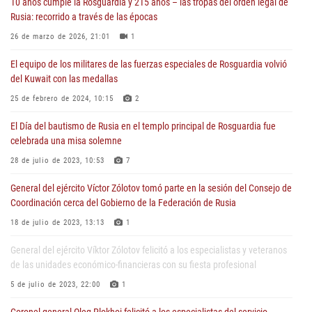
10 años cumple la Rosguardia y 215 años – las tropas del orden legal de
Rusia: recorrido a través de las épocas
26 de marzo de 2026, 21:01
1
El equipo de los militares de las fuerzas especiales de Rosguardia volvió
del Kuwait con las medallas
25 de febrero de 2024, 10:15
2
El Día del bautismo de Rusia en el templo principal de Rosguardia fue
celebrada una misa solemne
28 de julio de 2023, 10:53
7
General del ejército Víctor Zólotov tomó parte en la sesión del Consejo de
Coordinación cerca del Gobierno de la Federación de Rusia
18 de julio de 2023, 13:13
1
General del ejército Víktor Zólotov felicitó a los especialistas y veteranos
de las unidades económico-financieras con su fiesta profesional
5 de julio de 2023, 22:00
1
Coronel general Oleg Plokhoi felicitó a los especialistas del servicio