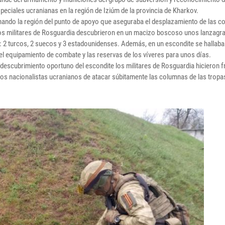
peciales ucranianas en la región de Iziúm de la provincia de Kharkov.
ando la región del punto de apoyo que aseguraba el desplazamiento de las 
los militares de Rosguardia descubrieron en un macizo boscoso unos lanzagr
: 2 turcos, 2 suecos y 3 estadounidenses. Además, en un escondite se hallaba
el equipamiento de combate y las reservas de los víveres para unos días.
 descubrimiento oportuno del escondite los militares de Rosguardia hicieron f
los nacionalistas ucranianos de atacar súbitamente las columnas de las tropa