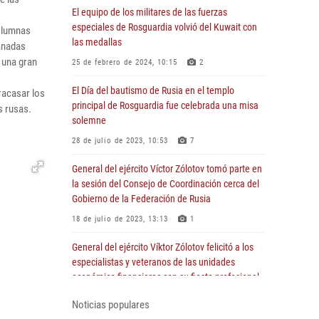
El equipo de los militares de las fuerzas
especiales de Rosguardia volvió del Kuwait con
columnas
las medallas
anadas
 una gran
25 de febrero de 2024, 10:15
2
El Día del bautismo de Rusia en el templo
racasar los
principal de Rosguardia fue celebrada una misa
s rusas.
solemne
28 de julio de 2023, 10:53
7
General del ejército Víctor Zólotov tomó parte en
la sesión del Consejo de Coordinación cerca del
Gobierno de la Federación de Rusia
18 de julio de 2023, 13:13
1
General del ejército Víktor Zólotov felicitó a los
especialistas y veteranos de las unidades
económico-financieras con su fiesta profesional
5 de julio de 2023, 22:00
1
Noticias populares