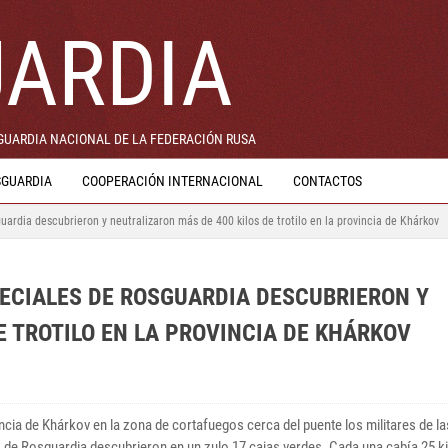
ARDIA
 GUARDIA NACIONAL DE LA FEDERACIÓN RUSA
SGUARDIA
COOPERACIÓN INTERNACIONAL
CONTACTOS
uardia descubrieron y neutralizaron más de 400 kilos de trotilo en la provincia de Khárkov
PECIALES DE ROSGUARDIA DESCUBRIERON Y
E TROTILO EN LA PROVINCIA DE KHÁRKOV
incia de Khárkov en la zona de cortafuegos cerca del puente los militares de l
 de Rosguardia descubrieron en un zulo 17 cajas verdes. Cada una cabía 25 ki