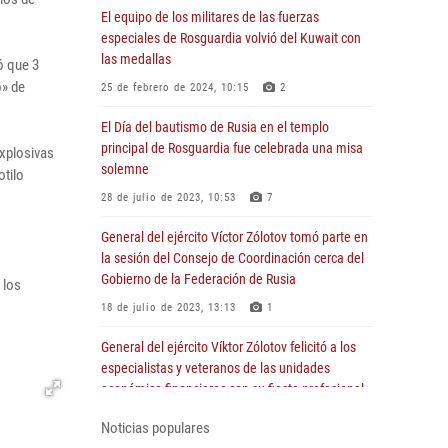
El equipo de los militares de las fuerzas
especiales de Rosguardia volvió del Kuwait con
las medallas
ó que 3
o» de
25 de febrero de 2024, 10:15
2
El Día del bautismo de Rusia en el templo
principal de Rosguardia fue celebrada una misa
explosivas
solemne
otilo
28 de julio de 2023, 10:53
7
General del ejército Víctor Zólotov tomó parte en
la sesión del Consejo de Coordinación cerca del
Gobierno de la Federación de Rusia
 los
18 de julio de 2023, 13:13
1
General del ejército Víktor Zólotov felicitó a los
especialistas y veteranos de las unidades
económico-financieras con su fiesta profesional
5 de julio de 2023, 22:00
1
Noticias populares