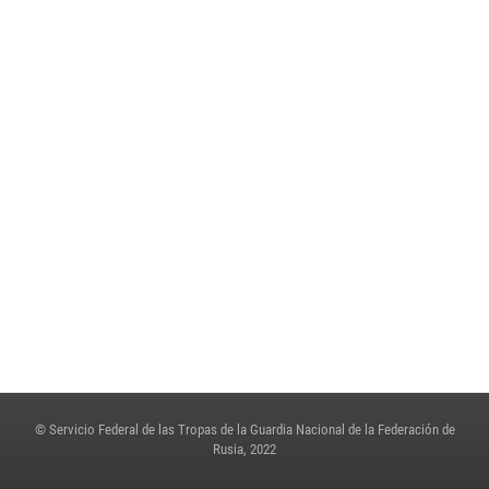
Rusia con el aniversario de 50 años
2 de julio de 2023, 04:47
8
Rosguardia compartió la experiencia de la transformación digital en una
sesión de salida del Comité de la Duma Estatal
23 de junio de 2023, 15:42
3
En Rosguardia honraron la memoria de los perecidos en los años de la
Gran Guerra Patria
22 de junio de 2023, 10:51
© Servicio Federal de las Tropas de la Guardia Nacional de la Federación de
Rusia, 2022