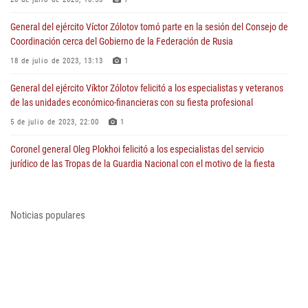
General del ejército Víctor Zólotov tomó parte en la sesión del Consejo de
Coordinación cerca del Gobierno de la Federación de Rusia
18 de julio de 2023, 13:13
1
General del ejército Víktor Zólotov felicitó a los especialistas y veteranos
de las unidades económico-financieras con su fiesta profesional
5 de julio de 2023, 22:00
1
Coronel general Oleg Plokhoi felicitó a los especialistas del servicio
jurídico de las Tropas de la Guardia Nacional con el motivo de la fiesta
profesional
5 de julio de 2023, 07:15
1
Noticias populares
General del ejército Víktor Zólotov felicitó a los policías de tráfico con el
motivo de su fiesta profesional
3 de julio de 2023, 12:00
1
Director de Rosguardia Víktor Zólotov felicitó el Conjunto Académico del
canto y baile de las Tropas de la Guardia Nacional de la Federación de