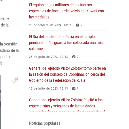
El equipo de los militares de las fuerzas
especiales de Rosguardia volvió del Kuwait con
las medallas
ería y
 de la
25 de febrero de 2024, 10:15
2
El Día del bautismo de Rusia en el templo
principal de Rosguardia fue celebrada una misa
 la ocasión
solemne
dadano de la
 pueblo
28 de julio de 2023, 10:53
7
le
General del ejército Víctor Zólotov tomó parte en
la sesión del Consejo de Coordinación cerca del
Gobierno de la Federación de Rusia
18 de julio de 2023, 13:13
1
General del ejército Víktor Zólotov felicitó a los
especialistas y veteranos de las unidades
económico-financieras con su fiesta profesional
5 de julio de 2023, 22:00
1
Noticias populares