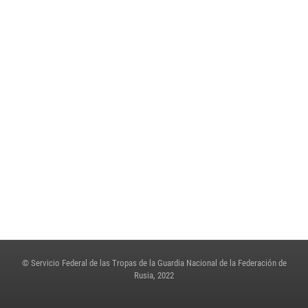
2 de julio de 2023, 04:47
8
Rosguardia compartió la experiencia de la transformación digital en una
sesión de salida del Comité de la Duma Estatal
23 de junio de 2023, 15:42
3
En Rosguardia honraron la memoria de los perecidos en los años de la
Gran Guerra Patria
22 de junio de 2023, 10:51
© Servicio Federal de las Tropas de la Guardia Nacional de la Federación de
Rusia, 2022