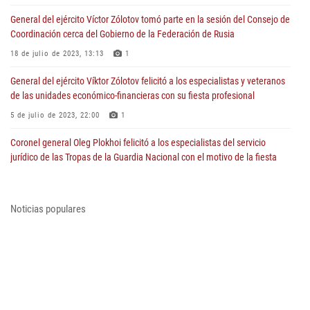
General del ejército Víctor Zólotov tomó parte en la sesión del Consejo de
Coordinación cerca del Gobierno de la Federación de Rusia
18 de julio de 2023, 13:13
1
General del ejército Víktor Zólotov felicitó a los especialistas y veteranos
de las unidades económico-financieras con su fiesta profesional
5 de julio de 2023, 22:00
1
Coronel general Oleg Plokhoi felicitó a los especialistas del servicio
jurídico de las Tropas de la Guardia Nacional con el motivo de la fiesta
profesional
5 de julio de 2023, 07:15
1
Noticias populares
General del ejército Víktor Zólotov felicitó a los policías de tráfico con el
motivo de su fiesta profesional
3 de julio de 2023, 12:00
1
Director de Rosguardia Víktor Zólotov felicitó el Conjunto Académico del
canto y baile de las Tropas de la Guardia Nacional de la Federación de
Rusia con el aniversario de 50 años