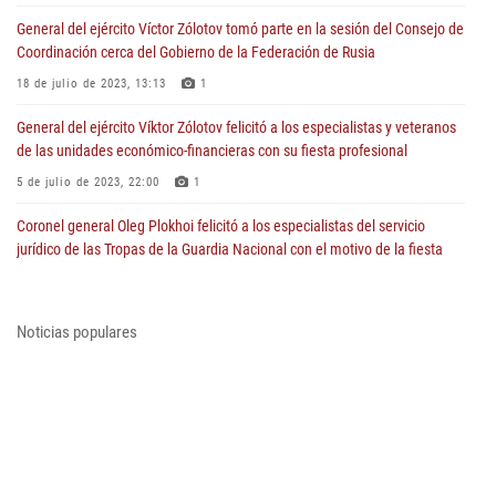
General del ejército Víctor Zólotov tomó parte en la sesión del Consejo de
Coordinación cerca del Gobierno de la Federación de Rusia
18 de julio de 2023, 13:13
1
General del ejército Víktor Zólotov felicitó a los especialistas y veteranos
de las unidades económico-financieras con su fiesta profesional
5 de julio de 2023, 22:00
1
Coronel general Oleg Plokhoi felicitó a los especialistas del servicio
jurídico de las Tropas de la Guardia Nacional con el motivo de la fiesta
profesional
5 de julio de 2023, 07:15
1
Noticias populares
General del ejército Víktor Zólotov felicitó a los policías de tráfico con el
motivo de su fiesta profesional
3 de julio de 2023, 12:00
1
Director de Rosguardia Víktor Zólotov felicitó el Conjunto Académico del
canto y baile de las Tropas de la Guardia Nacional de la Federación de
Rusia con el aniversario de 50 años