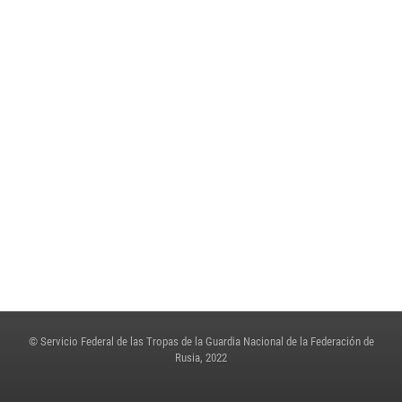
2 de julio de 2023, 04:47
8
Rosguardia compartió la experiencia de la transformación digital en una
sesión de salida del Comité de la Duma Estatal
23 de junio de 2023, 15:42
3
En Rosguardia honraron la memoria de los perecidos en los años de la
Gran Guerra Patria
22 de junio de 2023, 10:51
© Servicio Federal de las Tropas de la Guardia Nacional de la Federación de
Rusia, 2022